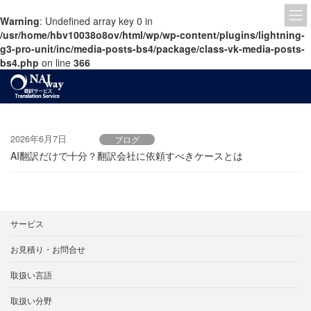
Warning
: Undefined array key 0 in
/usr/home/hbv10038o8ov/html/wp/wp-content/plugins/lightning-
g3-pro-unit/inc/media-posts-bs4/package/class-vk-media-posts-
bs4.php
on line
366
コ
ナ
ン
ビ
テ
ゲ
ン
ー
ツ
シ
2026年6月7日
ブログ
へ
ョ
AI翻訳だけで十分？翻訳会社に依頼すべきケースとは
ス
ン
キ
に
ッ
移
プ
動
サービス
お見積り・お問合せ
取扱い言語
取扱い分野