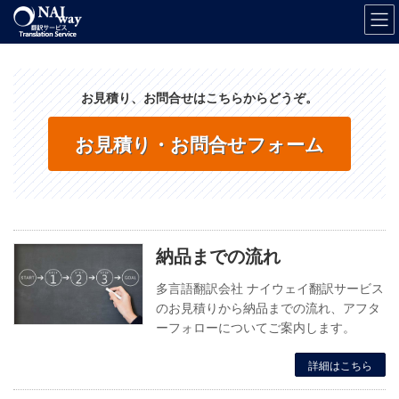
コ
ナ
ン
ビ
テ
ゲ
ン
ー
ツ
シ
お見積り、お問合せはこちらからどうぞ。
へ
ョ
ス
ン
キ
に
お見積り・お問合せフォーム
ッ
移
プ
動
納品までの流れ
多言語翻訳会社 ナイウェイ翻訳サービス
のお見積りから納品までの流れ、アフタ
ーフォローについてご案内します。
詳細はこちら